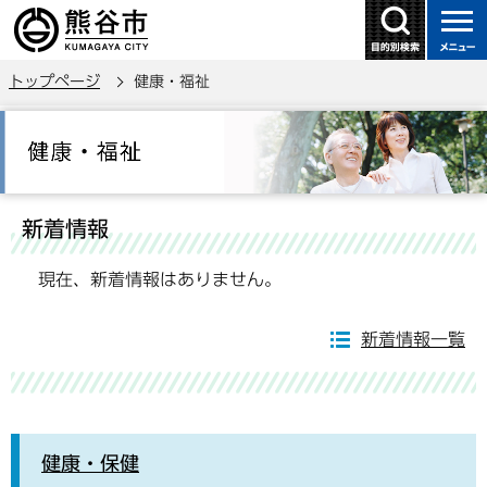
こ
の
ペ
トップページ
健康・福祉
ー
ジ
本
の
文
先
こ
頭
こ
新着情報
で
か
す
ら
現在、新着情報はありません。
新着情報一覧
健康・保健