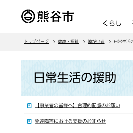
こ
の
ペ
くらし
ー
ジ
トップページ
健康・福祉
障がい者
日常生活
の
先
頭
本
で
文
日常生活の援助
す
こ
こ
か
ら
【事業者の皆様へ】合理的配慮のお願い
発達障害における支援のお知らせ