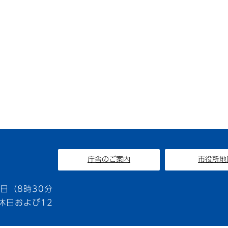
庁舎のご案内
市役所地
1
日（8時30分
休日および12