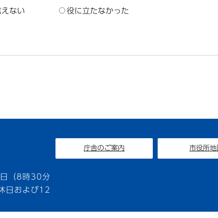
言えない
役に立たなかった
庁舎のご案内
市役所地
1
日（8時30分
休日および12