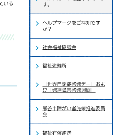
ている
す。
ヘルプマークをご存知です
か？
社会福祉協議会
福祉避難所
「世界自閉症啓発デー」およ
び「発達障害啓発週間」
熊谷市障がい者施策推進委員
会
福祉有償運送