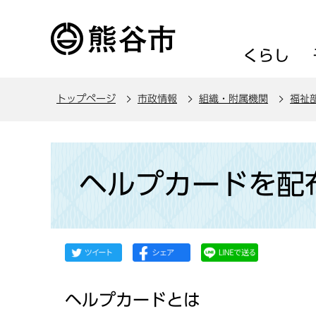
こ
の
ペ
くらし
ー
ジ
トップページ
市政情報
組織・附属機関
福祉
の
先
頭
本
で
文
ヘルプカードを配
す
こ
こ
か
ら
ヘルプカードとは