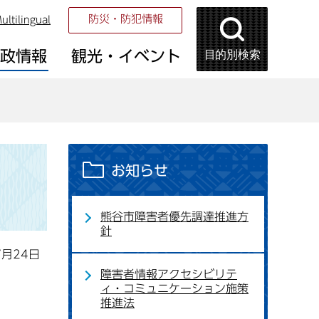
防災・防犯情報
ultilingual
目的別検索
市政情報
観光・イベント
お知らせ
熊谷市障害者優先調達推進方
針
7月24日
障害者情報アクセシビリテ
ィ・コミュニケーション施策
推進法