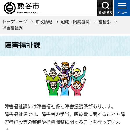
こ
の
ペ
トップページ
市政情報
組織・附属機関
福祉部
ー
障害福祉課
ジ
本
の
障害福祉課
文
先
こ
頭
こ
で
か
す
ら
障害福祉課には障害福祉係と障害援護係があります。
障害福祉係では、障害者の手当、医療費に関することや障
害者施設等の整備や指導調整に関することを行っていま
す。