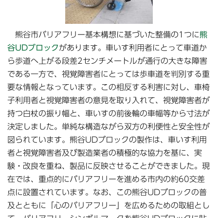
熊谷市バリアフリー基本構想に基づいた整備の1つに
熊
谷UDブロック
があります。車いす利用者にとって車道か
ら歩道へ上がる段差2センチメートルが通行の大きな障害
である一方で、視覚障害者にとっては歩車道を判別する重
要な情報となっています。この相反する利害に対し、車椅
子利用者と視覚障害者の意見を取り入れて、視覚障害者が
持つ白杖の振り幅と、車いすの前後輪の車幅等から寸法が
決定しました。単純な構造ながら双方の利便性と安全性が
図られています。熊谷UDブロックの製作は、車いす利用
者と視覚障害者及び製造業者の積極的な協力を基に、実
験・改良を重ね、製品に反映させることができました。現
在では、重点的にバリアフリーを進める市内の約60交差
点に設置されています。なお、この熊谷UDブロックの普
及とともに「心のバリアフリー」を広めるための取組とし