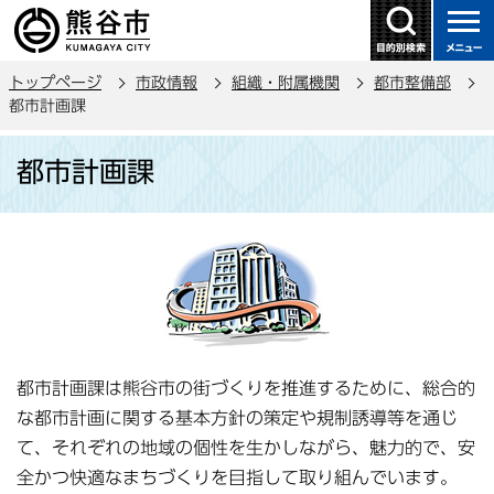
こ
の
ペ
トップページ
市政情報
組織・附属機関
都市整備部
ー
都市計画課
ジ
本
の
都市計画課
文
先
こ
頭
こ
で
か
す
ら
都市計画課は熊谷市の街づくりを推進するために、総合的
な都市計画に関する基本方針の策定や規制誘導等を通じ
て、それぞれの地域の個性を生かしながら、魅力的で、安
全かつ快適なまちづくりを目指して取り組んでいます。