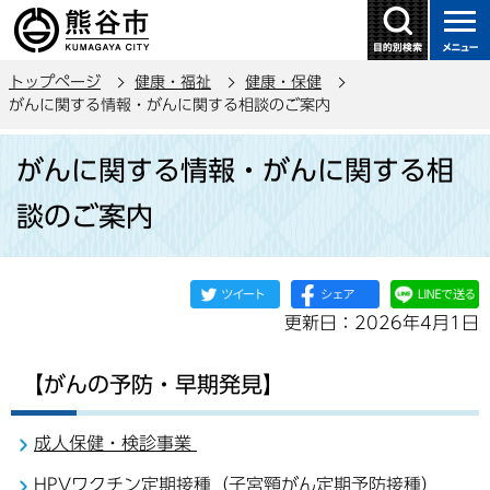
こ
の
ペ
トップページ
健康・福祉
健康・保健
ー
がんに関する情報・がんに関する相談のご案内
ジ
本
の
がんに関する情報・がんに関する相
文
先
こ
頭
談のご案内
こ
で
か
す
ら
更新日：2026年4月1日
【がんの予防・早期発見】
成人保健・検診事業
HPVワクチン定期接種（子宮頸がん定期予防接種）