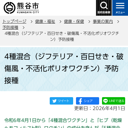
こ
の
ペ
トップページ
健康・福祉
健康・保健
事業の案内
ー
予防接種
ジ
4種混合（ジフテリア・百日せき・破傷風・不活化ポリオワクチ
の
ン）予防接種
先
本
頭
4種混合（ジフテリア・百日せき・破
文
で
こ
傷風・不活化ポリオワクチン）予防
す
こ
接種
か
ら
更新日：2026年4月1日
令和6年4月1日から「4種混合ワクチン」と「ヒブ（乾燥