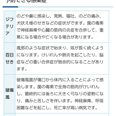
予防できる感染症
のどや鼻に感染し、発熱、嘔吐、のどの痛み、
ジフ
犬吠え様のせきなどの症状がでます。菌の毒素
テリ
で神経麻痺や心臓の筋肉の炎症を合併して、重
ア
篤になる場合や亡くなる場合があります。
風邪のような症状で始まり、咳が長く続くよう
百日
になります。けいれんや肺炎を起こしたり、脳
せき
症などの重い合併症が致命的になることがあり
ます。
破傷風菌が傷口から体内に入ることによって感
染します。菌の毒素で全身の筋肉がけいれん
破傷
し、最終的には後ろに大きく弓なりの姿勢にな
風
り、痛みと苦しさを伴います。神経麻痺、呼吸
困難などを起こし、死亡率が高い病気です。