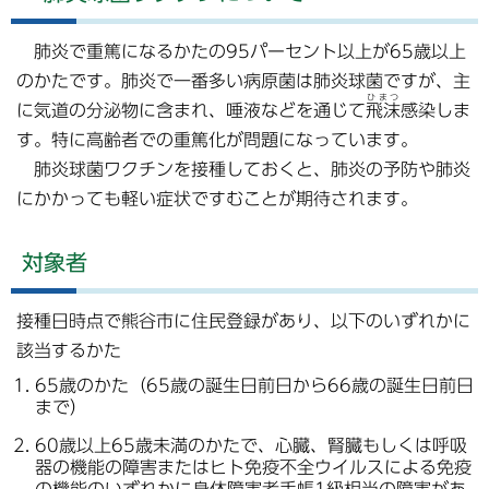
肺炎で重篤になるかたの95パーセント以上が65歳以上
のかたです。肺炎で一番多い病原菌は肺炎球菌ですが、主
ひまつ
に気道の分泌物に含まれ、唾液などを通じて
飛沫
感染しま
す。特に高齢者での重篤化が問題になっています。
肺炎球菌ワクチンを接種しておくと、肺炎の予防や肺炎
にかかっても軽い症状ですむことが期待されます。
対象者
接種日時点で熊谷市に住民登録があり、以下のいずれかに
該当するかた
65歳のかた（65歳の誕生日前日から66歳の誕生日前日
まで）
60歳以上65歳未満のかたで、心臓、腎臓もしくは呼吸
器の機能の障害またはヒト免疫不全ウイルスによる免疫