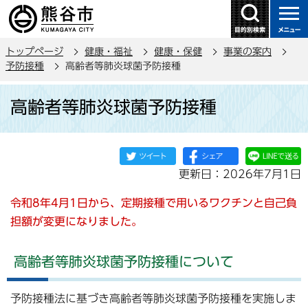
こ
の
ペ
トップページ
健康・福祉
健康・保健
事業の案内
ー
予防接種
高齢者等肺炎球菌予防接種
ジ
本
の
高齢者等肺炎球菌予防接種
文
先
こ
頭
こ
で
か
す
更新日：2026年7月1日
ら
令和8年4月1日から、定期接種で用いるワクチンと自己負
担額が変更になりました。
高齢者等肺炎球菌予防接種について
予防接種法に基づき高齢者等肺炎球菌予防接種を実施しま