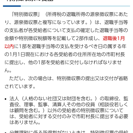
「特別徴収票」（所得税の退職所得の源泉徴収票にあた
り、源泉徴収票と複写になっています。）は、退職手当等
の支払者が各受給者について支払の確定した退職手当等の
金額や特別徴収税額等を記載して2部作成し、
退職後1月
以内
に1部を退職手当等の支払を受けるべき日の属する年
の1月1日現在における各受給者の住所所在地の市町村長
に提出し、他の1部を受給者に交付しなければなりませ
ん。
ただし、次の場合は、特別徴収票の提出又は交付が省略
されています。
法人（人格のない社団又は財団を含む。）の取締役、監
査役、理事、監事、清算人その他の役員（相談役若しく
は顧問を含む。）以外の受給者の特別徴収票について
は、受給者に対する交付のみで市町村長に提出する必要
はありません。
分離課税に係る所得割がないときは、特別徴収票の受給