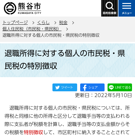
こ
の
ペ
トップページ
くらし
税金
ー
個人住民税（市民税・県民税）
ジ
退職所得に対する個人の市民税・県民税の特別徴収
の
本
先
退職所得に対する個人の市民税・県
文
頭
こ
で
民税の特別徴収
こ
す
か
ら
更新日：2022年5月10日
退職所得に対する個人の市民税・県民税については、所
得税と同様に他の所得と区分して退職手当等の支払われる
際に支払者が税額を計算し、退職手当等の支払金額からそ
の税額を
特別徴収
して、市区町村に納入することとされて