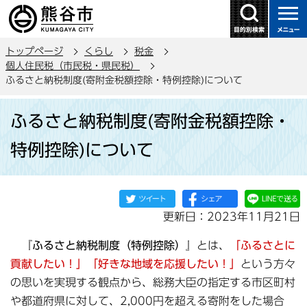
こ
の
ペ
トップページ
くらし
税金
ー
個人住民税（市民税・県民税）
ジ
ふるさと納税制度(寄附金税額控除・特例控除)について
の
本
先
ふるさと納税制度(寄附金税額控除・
文
頭
こ
で
特例控除)について
こ
す
か
ら
更新日：2023年11月21日
『ふるさと納税制度（特例控除）』
とは、
「ふるさとに
貢献したい！」「好きな地域を応援したい！」
という方々
の思いを実現する観点から、総務大臣の指定する市区町村
や都道府県に対して、2,000円を超える寄附をした場合