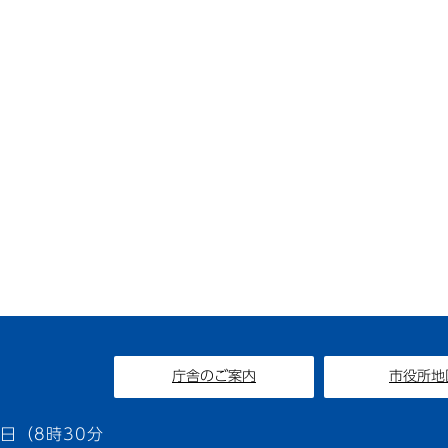
庁舎のご案内
市役所地
1
日（8時30分