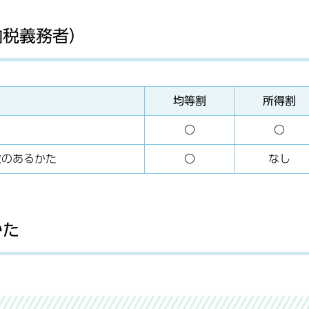
納税義務者）
均等割
所得割
〇
〇
敷のあるかた
〇
なし
かた