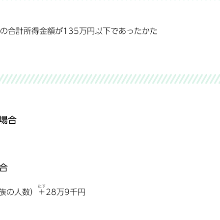
の合計所得金額が135万円以下であったかた
場合
合
たす
族の人数）
＋
28万9千円