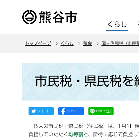
こ
の
ペ
くらし
ー
ジ
トップページ
くらし
税金
個人住民税（市民
の
先
頭
本
で
文
市民税・県民税を
す
こ
こ
か
ら
個人の市民税・県民税（住民税）は、1月1日現
負担していただく
均等割
と、所得に応じて負担し