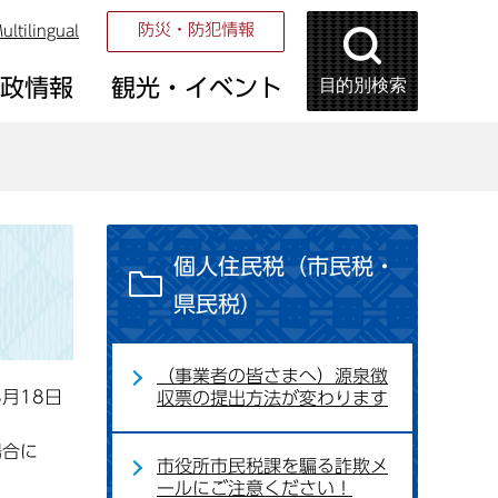
防災・防犯情報
ultilingual
目的別検索
市政情報
観光・イベント
個人住民税（市民税・
）
県民税）
（事業者の皆さまへ）源泉徴
3月18日
収票の提出方法が変わります
場合に
市役所市民税課を騙る詐欺メ
ールにご注意ください！