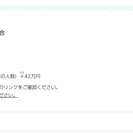
場合
たす
族の人数）
＋
42万円
のリンクをご確認ください。
ださい。