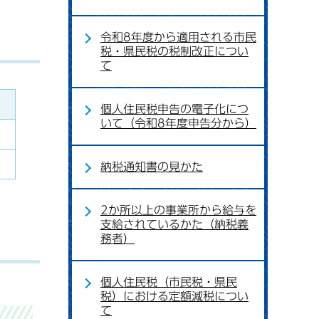
令和8年度から適用される市民
税・県民税の税制改正につい
て
個人住民税申告の電子化につ
いて（令和8年度申告分から）
納税通知書の見かた
2か所以上の事業所から給与を
支給されているかた（納税義
務者）
個人住民税（市民税・県民
税）における定額減税につい
て