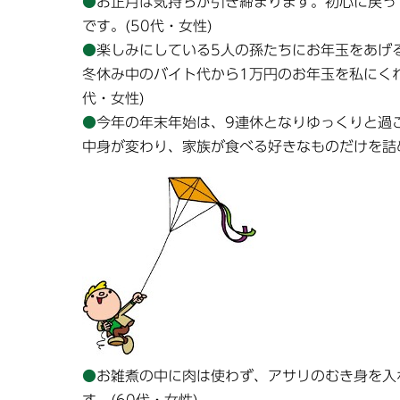
●
お正月は気持ちが引き締まります。初心に戻っ
です。(50代・女性)
●
楽しみにしている5人の孫たちにお年玉をあげ
冬休み中のバイト代から1万円のお年玉を私にく
代・女性)
●
今年の年末年始は、9連休となりゆっくりと過
中身が変わり、家族が食べる好きなものだけを詰め
●
お雑煮の中に肉は使わず、アサリのむき身を入