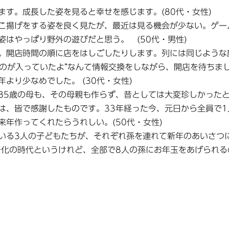
す。成長した姿を見ると幸せを感じます。(80代・女性)
こ揚げをする姿を良く見たが、最近は見る機会が少ない。ゲー
はやっぱり野外の遊びだと思う。 (50代・男性)
。開店時間の順に店をはしごしたりします。列には同じような
ものが入っていたよ”なんて情報交換をしながら、開店を待ちま
より少なめでした。 (30代・女性)
85歳の母も、その母親も作らず、昔としては大変珍しかった
は、皆で感謝したものです。33年経った今、元日から全員で1
来年作ってくれたらうれしい。(50代・女性)
いる3人の子どもたちが、それぞれ孫を連れて新年のあいさつ
子化の時代というけれど、全部で8人の孫にお年玉をあげられる