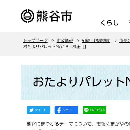
こ
の
ペ
くらし
ー
ジ
トップページ
市政情報
組織・附属機関
市長
の
おたよりパレットNo.28「お正月」
先
頭
で
本
す
文
おたよりパレットN
こ
こ
か
ら
熊谷にまつわるテーマについて、市報くまがやの