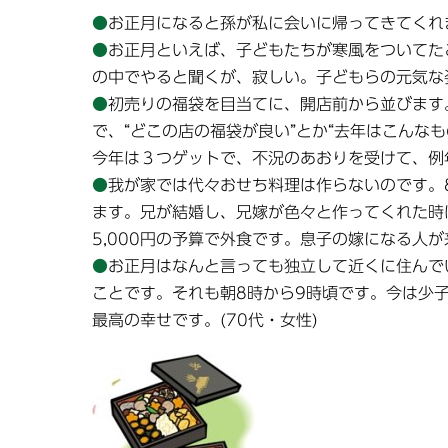
●
お正月になると孫が私に会いに帰ってきてくれま
●
お正月といえば、子どもたちが寒風をついてた
の中でやると聞くが、寂しい。子どもらの元気な姿
●
初売りの福袋を目当てに、開店前から並びます
で、“どこの店の福袋が良い”とか“去年はこんな
今年は３つゲットで、不況のあおりを受けて、例年
●
我が家では代々おせち料理は作らないのです。
ます。兄が結婚し、兄嫁が色々と作ってくれた時
5,000円の予算で外食です。息子の嫁になる人が
●
お正月はなんと言っても独立して近くに住んで
ことです。それも朝8時から9時頃です。今は少
最高の幸せです。(70代・女性)