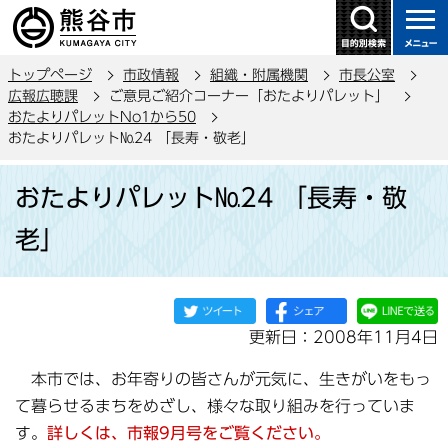
こ
の
ペ
トップページ
市政情報
組織・附属機関
市長公室
ー
広報広聴課
ご意見ご紹介コーナー「おたよりパレット」
ジ
おたよりパレットNo1から50
の
おたよりパレット№24 「長寿・敬老」
先
本
頭
おたよりパレット№24 「長寿・敬
文
で
こ
老」
す
こ
か
ら
更新日：2008年11月4日
本市では、お年寄りの皆さんが元気に、生きがいをもっ
て暮らせるまちをめざし、様々な取り組みを行っていま
す。
詳しくは、市報9月号をご覧ください。