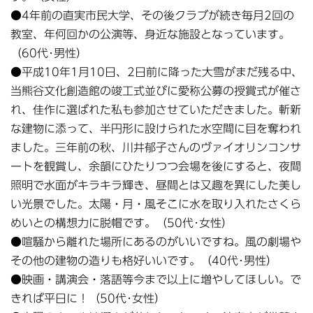
●4年前の直実市民大学、その後クラブが続き毎月2回の
教室、年何回かの公演等、身近な施設となっています。
（60代･男性）
●平成10年1月10日、2日前に降った大雪がまだ残る中、
当熊谷文化創造館の竣工式並びに愛称公募の授賞式が催さ
れ、佳作に選ばれた私も参加させていただきました。斬新
な建物に添って、半円形に設けられた水空間に目を奪われ
ました。三年前の秋、川井郁子さんのヴァイオリンコンサ
ートを観賞し、余韻にひたりつつ会場を後にすると、夜間
照明で水面がキラキラ輝き、昼間とは又趣を異にした美し
い光景でした。太陽・月・風そこに水を取り入れたさくら
めいとの構想力に脱帽です。（50代･女性）
●喧騒から離れた場所にあるのがいいですね。風の劇場や
その他の建物の造りも格好いいです。（40代･男性）
●映画・講演会・落語等今まで以上に増やしてほしい。で
きれば平日に！（50代･女性）