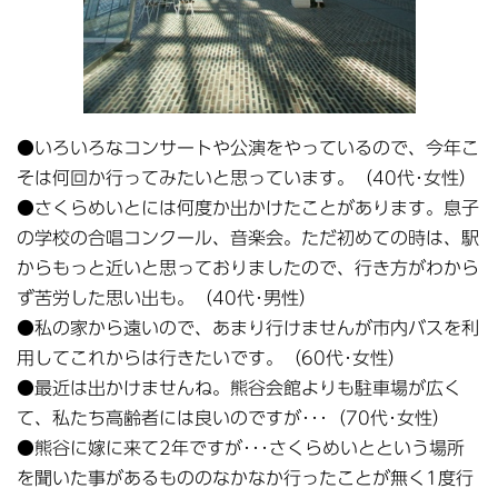
●いろいろなコンサートや公演をやっているので、今年こ
そは何回か行ってみたいと思っています。（40代･女性）
●さくらめいとには何度か出かけたことがあります。息子
の学校の合唱コンクール、音楽会。ただ初めての時は、駅
からもっと近いと思っておりましたので、行き方がわから
ず苦労した思い出も。（40代･男性）
●私の家から遠いので、あまり行けませんが市内バスを利
用してこれからは行きたいです。（60代･女性）
●最近は出かけませんね。熊谷会館よりも駐車場が広く
て、私たち高齢者には良いのですが･･･（70代･女性）
●熊谷に嫁に来て2年ですが･･･さくらめいとという場所
を聞いた事があるもののなかなか行ったことが無く1度行