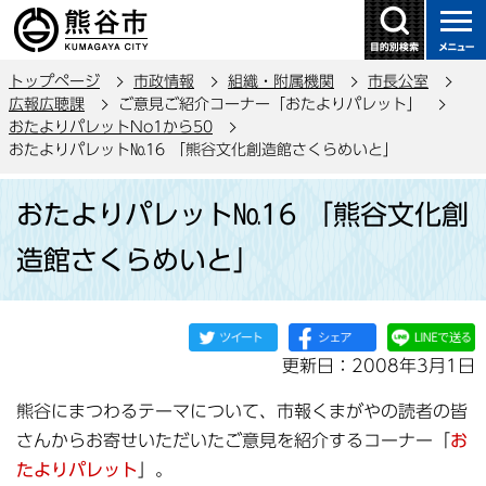
こ
の
ペ
トップページ
市政情報
組織・附属機関
市長公室
ー
広報広聴課
ご意見ご紹介コーナー「おたよりパレット」
ジ
おたよりパレットNo1から50
の
おたよりパレット№16 「熊谷文化創造館さくらめいと」
先
本
頭
おたよりパレット№16 「熊谷文化創
文
で
こ
造館さくらめいと」
す
こ
か
ら
更新日：2008年3月1日
熊谷にまつわるテーマについて、市報くまがやの読者の皆
さんからお寄せいただいたご意見を紹介するコーナー「
お
たよりパレット
」。