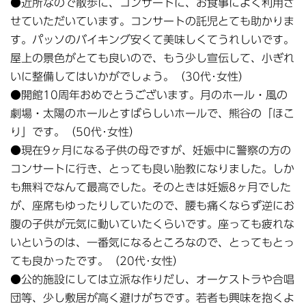
●近所なので散歩に、コンサートに、お食事によく利用さ
せていただいています。コンサートの託児とても助かりま
す。パッソのバイキング安くて美味しくてうれしいです。
屋上の景色がとても良いので、もう少し宣伝して、小ぎれ
いに整備してはいかがでしょう。（30代･女性）
●開館10周年おめでとうございます。月のホール・風の
劇場・太陽のホールとすばらしいホールで、熊谷の「ほこ
り」です。（50代･女性）
●現在9ヶ月になる子供の母ですが、妊娠中に警察の方の
コンサートに行き、とっても良い胎教になりました。しか
も無料でなんて最高でした。そのときは妊娠8ヶ月でした
が、座席もゆったりしていたので、腰も痛くならず逆にお
腹の子供が元気に動いていたくらいです。座っても疲れな
いというのは、一番気になるところなので、とってもとっ
ても良かったです。（20代･女性）
●公的施設にしては立派な作りだし、オーケストラや合唱
団等、少し敷居が高く避けがちです。若者も興味を抱くよ