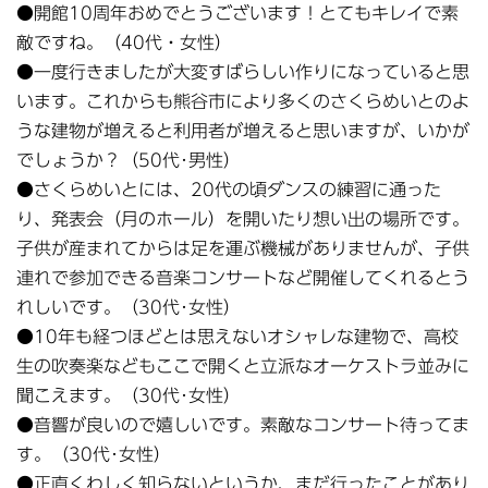
●開館10周年おめでとうございます！とてもキレイで素
敵ですね。（40代・女性）
●一度行きましたが大変すばらしい作りになっていると思
います。これからも熊谷市により多くのさくらめいとのよ
うな建物が増えると利用者が増えると思いますが、いかが
でしょうか？（50代･男性）
●さくらめいとには、20代の頃ダンスの練習に通った
り、発表会（月のホール）を開いたり想い出の場所です。
子供が産まれてからは足を運ぶ機械がありませんが、子供
連れで参加できる音楽コンサートなど開催してくれるとう
れしいです。（30代･女性）
●10年も経つほどとは思えないオシャレな建物で、高校
生の吹奏楽などもここで開くと立派なオーケストラ並みに
聞こえます。（30代･女性）
●音響が良いので嬉しいです。素敵なコンサート待ってま
す。（30代･女性）
●正直くわしく知らないというか、まだ行ったことがあり