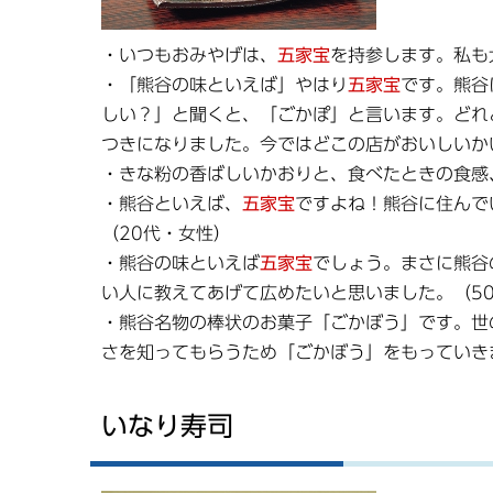
・いつもおみやげは、
五家宝
を持参します。私も
・「熊谷の味といえば」やはり
五家宝
です。熊谷
しい？」と聞くと、「ごかぽ」と言います。どれ
つきになりました。今ではどこの店がおいしいか
・きな粉の香ばしいかおりと、食べたときの食感
・熊谷といえば、
五家宝
ですよね！熊谷に住んで
（20代・女性）
・熊谷の味といえば
五家宝
でしょう。まさに熊谷
い人に教えてあげて広めたいと思いました。（5
・熊谷名物の棒状のお菓子「ごかぼう」です。世
さを知ってもらうため「ごかぼう」をもっていき
いなり寿司