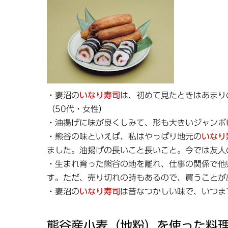
・妻沼の
いなり寿司
は、初めて見たときはあまり
（50代・女性）
・油揚げに味が良くしみて、形も大きいジャンボ
・熊谷の味といえば、私はやっぱり地元の
いなり
ました。油揚げの長いこと長いこと。今では友人
・生まれ育った熊谷の地を離れ、仕事の関係で他
す。ただ、売り切れの時もあるので、買うことが
・妻沼の
いなり寿司
は昔なつかしい味で、いつま
熊谷産小麦（地粉）を使った料