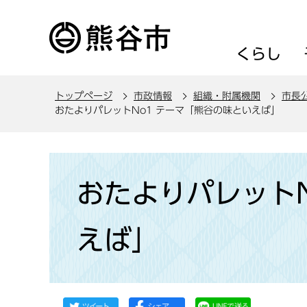
こ
の
ペ
くらし
ー
ジ
トップページ
市政情報
組織・附属機関
市長
の
おたよりパレットNo1 テーマ「熊谷の味といえば」
先
頭
で
本
す
文
おたよりパレットN
こ
こ
えば」
か
ら