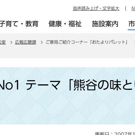
音声読み上げ・文字拡大
M
子育て・教育
健康・福祉
施設案内
公室
広報広聴課
ご意見ご紹介コーナー「おたよりパレット」
o1 テーマ「熊谷の味と
更新日：2007年