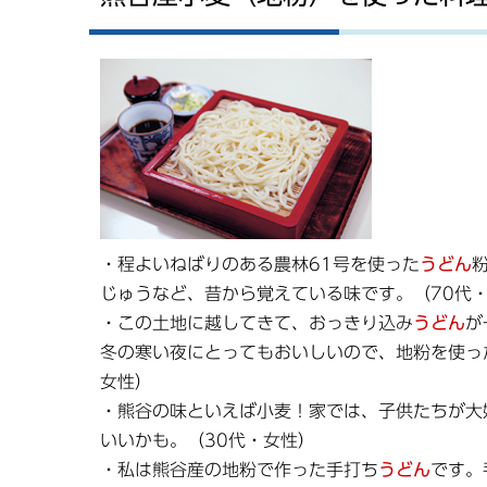
・程よいねばりのある農林61号を使った
うどん
じゅうなど、昔から覚えている味です。（70代
・この土地に越してきて、おっきり込み
うどん
が
冬の寒い夜にとってもおいしいので、地粉を使っ
女性）
・熊谷の味といえば小麦！家では、子供たちが大
いいかも。（30代・女性）
・私は熊谷産の地粉で作った手打ち
うどん
です。