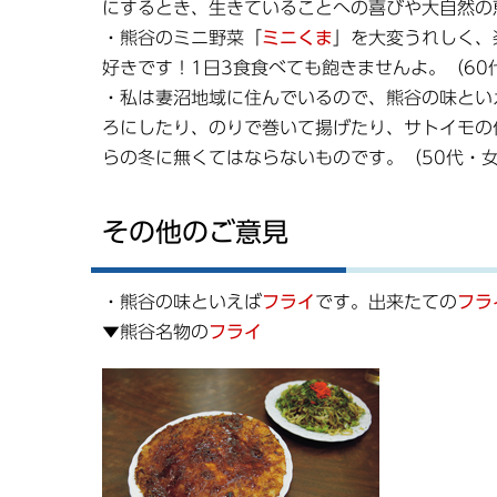
にするとき、生きていることへの喜びや大自然の
・熊谷のミニ野菜「
ミニくま
」を大変うれしく、
好きです！1日3食食べても飽きませんよ。（60
・私は妻沼地域に住んでいるので、熊谷の味とい
ろにしたり、のりで巻いて揚げたり、サトイモの
らの冬に無くてはならないものです。（50代・
その他のご意見
・熊谷の味といえば
フライ
です。出来たての
フラ
▼熊谷名物の
フライ