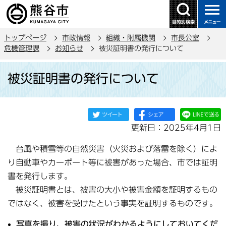
こ
の
ペ
トップページ
市政情報
組織・附属機関
市長公室
ー
危機管理課
お知らせ
被災証明書の発行について
ジ
本
の
被災証明書の発行について
文
先
こ
頭
こ
で
か
す
更新日：2025年4月1日
ら
台風や積雪等の自然災害（火災および落雷を除く）によ
り自動車やカーポート等に被害があった場合、市では証明
書を発行します。
被災証明書とは、被害の大小や被害金額を証明するもの
ではなく、被害を受けたという事実を証明するものです。
写真を撮り、被害の状況がわかるようにしておいてくだ