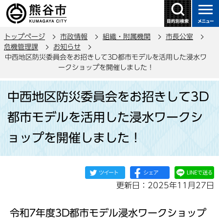
こ
の
ペ
トップページ
市政情報
組織・附属機関
市長公室
ー
危機管理課
お知らせ
ジ
中西地区防災委員会をお招きして3D都市モデルを活用した浸水ワ
の
ークショップを開催しました！
先
本
頭
中西地区防災委員会をお招きして3D
文
で
こ
都市モデルを活用した浸水ワークシ
す
こ
ョップを開催しました！
か
ら
更新日：2025年11月27日
令和7年度3D都市モデル浸水ワークショップ