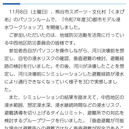
11月8日（土曜日）、熊谷市スポーツ・文化村「くまぴ
あ」のパソコンルームで、「令和7年度3D都市モデル浸
水ワークショップ」を開催しました。
ご参加いただいたのは、地域防災活動を活発に行ってい
る中西地区防災委員会の皆様です。
参加者各自がパソコンを操作しながら、河川決壊前を想
定し、自宅の浸水リスクの確認、垂直避難の検討、避難経
路の検討を行いました。その後、河川が決壊したことを想
定し、河川決壊前にシミュレーションした避難経路が浸水
により通行できなくなっていく様子を3Dで実感しまし
た。
また、シミュレーションの結果を踏まえて、中西地区の
浸水範囲、想定浸水深、浸水継続時間などの浸水リスク、
避難誘導を切り上げるタイムリミット、避難所での対応を
検討するグループワークを行いました。「垂直避難が可能
な場合は避難所への避難ではなく垂直避難が安全であるこ