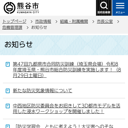
こ
の
ペ
トップページ
市政情報
組織・附属機関
市長公室
ー
危機管理課
お知らせ
ジ
本
の
お知らせ
文
先
こ
頭
こ
で
第47回九都県市合同防災訓練（埼玉県会場）令和8
か
す
年度埼玉県・熊谷市総合防災訓練を実施します！（8
ら
月29日土曜日）
新たな防災気象情報について
中西地区防災委員会をお招きして3D都市モデルを活
用した浸水ワークショップを開催しました！
「防災学習会 ともに考えよう！大災害へのそな