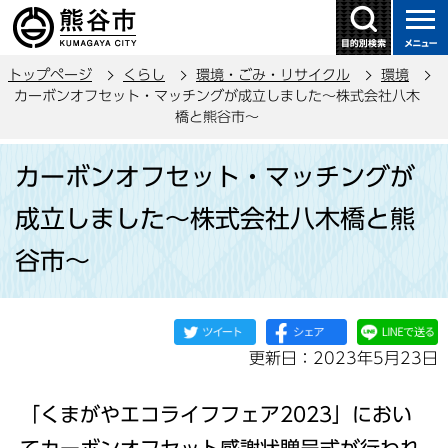
こ
の
ペ
トップページ
くらし
環境・ごみ・リサイクル
環境
ー
カーボンオフセット・マッチングが成立しました～株式会社八木
ジ
橋と熊谷市～
の
本
先
カーボンオフセット・マッチングが
文
頭
こ
で
成立しました～株式会社八木橋と熊
こ
す
谷市～
か
ら
更新日：2023年5月23日
「くまがやエコライフフェア2023」におい