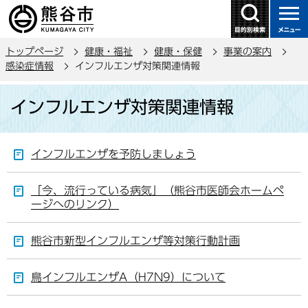
こ
の
ペ
トップページ
健康・福祉
健康・保健
事業の案内
ー
感染症情報
インフルエンザ対策関連情報
ジ
本
の
インフルエンザ対策関連情報
文
先
こ
頭
こ
で
インフルエンザを予防しましょう
か
す
ら
「今、流行っている病気」（熊谷市医師会ホームペ
ージへのリンク）
熊谷市新型インフルエンザ等対策行動計画
鳥インフルエンザA（H7N9）について