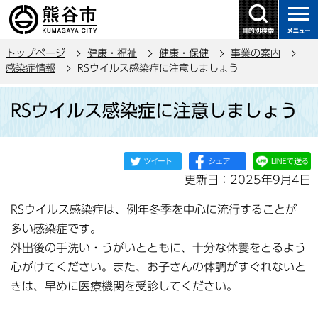
こ
の
ペ
トップページ
健康・福祉
健康・保健
事業の案内
ー
感染症情報
RSウイルス感染症に注意しましょう
ジ
本
の
RSウイルス感染症に注意しましょう
文
先
こ
頭
こ
で
か
す
更新日：2025年9月4日
ら
RSウイルス感染症は、例年冬季を中心に流行することが
多い感染症です。
外出後の手洗い・うがいとともに、十分な休養をとるよう
心がけてください。また、お子さんの体調がすぐれないと
きは、早めに医療機関を受診してください。