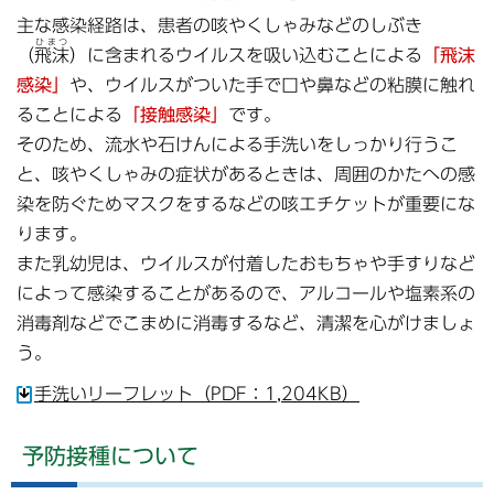
主な感染経路は、患者の咳やくしゃみなどのしぶき
ひまつ
（
飛沫
）に含まれるウイルスを吸い込むことによる
「飛沫
感染」
や、ウイルスがついた手で口や鼻などの粘膜に触れ
ることによる
「接触感染」
です。
そのため、流水や石けんによる手洗いをしっかり行うこ
と、咳やくしゃみの症状があるときは、周囲のかたへの感
染を防ぐためマスクをするなどの咳エチケットが重要にな
ります。
また乳幼児は、ウイルスが付着したおもちゃや手すりなど
によって感染することがあるので、アルコールや塩素系の
消毒剤などでこまめに消毒するなど、清潔を心がけましょ
う。
手洗いリーフレット（PDF：1,204KB）
予防接種について