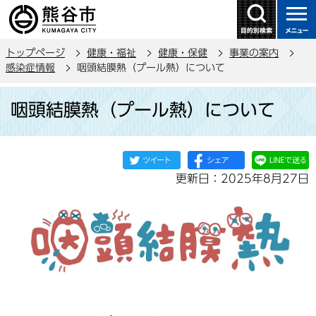
こ
の
ペ
トップページ
健康・福祉
健康・保健
事業の案内
ー
感染症情報
咽頭結膜熱（プール熱）について
ジ
本
の
咽頭結膜熱（プール熱）について
文
先
こ
頭
こ
で
か
す
更新日：2025年8月27日
ら