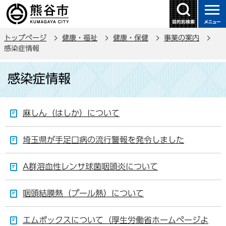
こ
の
ペ
トップページ
健康・福祉
健康・保健
事業の案内
ー
感染症情報
ジ
本
の
感染症情報
文
先
こ
頭
こ
で
麻しん（はしか）について
か
す
ら
埼玉県が手足口病の流行警報を発令しました
A群溶血性レンサ球菌咽頭炎について
咽頭結膜熱（プール熱）について
エムポックスについて（厚生労働省ホームページよ