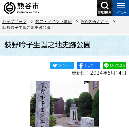
こ
の
ペ
トップページ
観光・イベント情報
熊谷のみどころ
ー
荻野吟子生誕之地史跡公園
ジ
本
の
荻野吟子生誕之地史跡公園
文
先
こ
頭
こ
で
か
す
更新日：2024年6月14日
ら