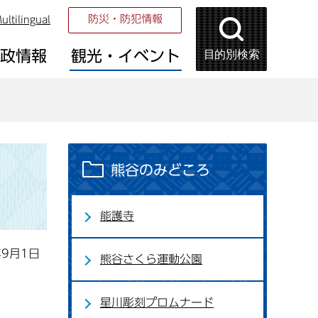
防災・防犯情報
ultilingual
目的別検索
市政情報
観光・イベント
熊谷のみどころ
能護寺
年9月1日
熊谷さくら運動公園
星川彫刻プロムナード