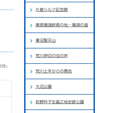
片倉シルク記念館
奥原晴湖終焉の地・晴湖の道
妻沼聖天山
荒川押切の虫の声
5分。
荒川土手からの景色
大沼公園
荻野吟子生誕之地史跡公園