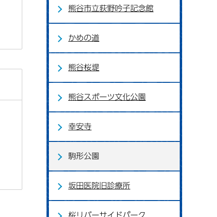
熊谷市立荻野吟子記念館
かめの道
熊谷桜堤
熊谷スポーツ文化公園
幸安寺
駒形公園
坂田医院旧診療所
桜リバーサイドパーク