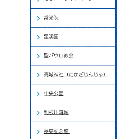
常光院
星溪園
聖パウロ教会
髙城神社（たかぎじんじゃ）
中央公園
利根川流域
長島記念館