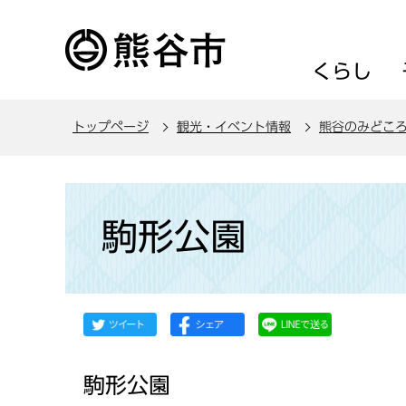
こ
の
ペ
くらし
ー
ジ
トップページ
観光・イベント情報
熊谷のみどこ
の
先
頭
本
で
文
駒形公園
す
こ
こ
か
ら
駒形公園