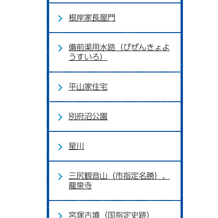
根岸家長屋門
備前渠用水路（びぜんきょよ
うすいろ）
平山家住宅
別府沼公園
星川
三尻観音山（市指定名勝）、
龍泉寺
宮塚古墳（国指定史跡）