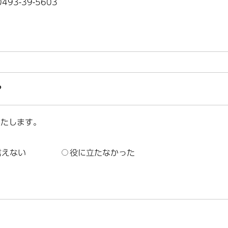
93-39-5603
？
いたします。
言えない
役に立たなかった