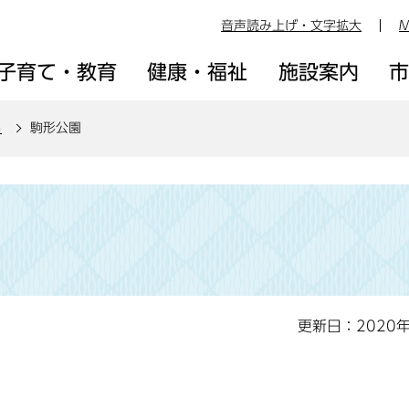
音声読み上げ・文字拡大
M
子育て・教育
健康・福祉
施設案内
ろ
駒形公園
更新日：2020