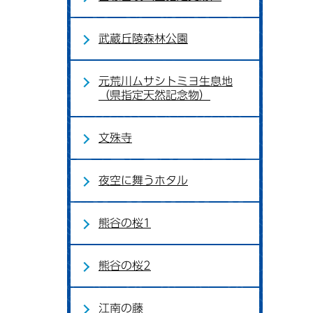
武蔵丘陵森林公園
元荒川ムサシトミヨ生息地
（県指定天然記念物）
文殊寺
夜空に舞うホタル
熊谷の桜1
熊谷の桜2
江南の藤