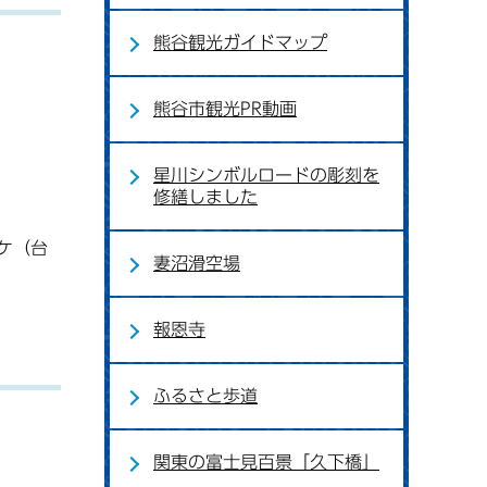
熊谷観光ガイドマップ
熊谷市観光PR動画
星川シンボルロードの彫刻を
修繕しました
ケ（台
妻沼滑空場
報恩寺
ふるさと歩道
関東の富士見百景「久下橋」