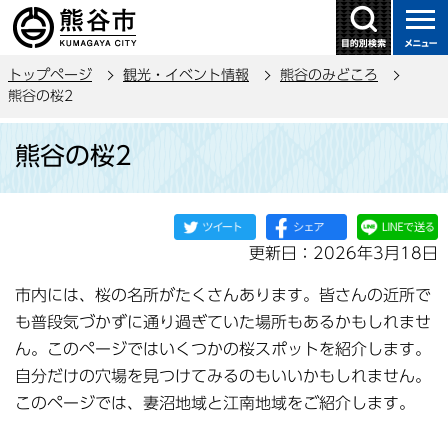
こ
の
ペ
トップページ
観光・イベント情報
熊谷のみどころ
ー
熊谷の桜2
ジ
本
の
熊谷の桜2
文
先
こ
頭
こ
で
か
す
更新日：2026年3月18日
ら
市内には、桜の名所がたくさんあります。皆さんの近所で
も普段気づかずに通り過ぎていた場所もあるかもしれませ
ん。このページではいくつかの桜スポットを紹介します。
自分だけの穴場を見つけてみるのもいいかもしれません。
このページでは、妻沼地域と江南地域をご紹介します。