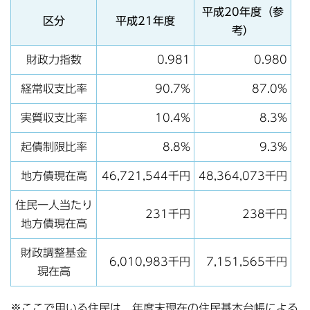
平成20年度（参
区分
平成21年度
考）
財政力指数
0.981
0.980
経常収支比率
90.7%
87.0%
実質収支比率
10.4%
8.3%
起債制限比率
8.8%
9.3%
地方債現在高
46,721,544千円
48,364,073千円
住民一人当たり
231千円
238千円
地方債現在高
財政調整基金
6,010,983千円
7,151,565千円
現在高
※ここで用いる住民は、年度末現在の住民基本台帳による