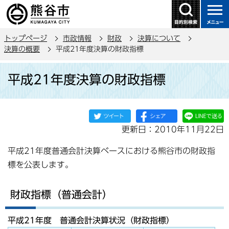
こ
の
ペ
トップページ
市政情報
財政
決算について
ー
決算の概要
平成21年度決算の財政指標
ジ
本
の
平成21年度決算の財政指標
文
先
こ
頭
こ
で
か
す
更新日：2010年11月22日
ら
平成21年度普通会計決算ベースにおける熊谷市の財政指
標を公表します。
財政指標（普通会計）
平成21年度 普通会計決算状況（財政指標）