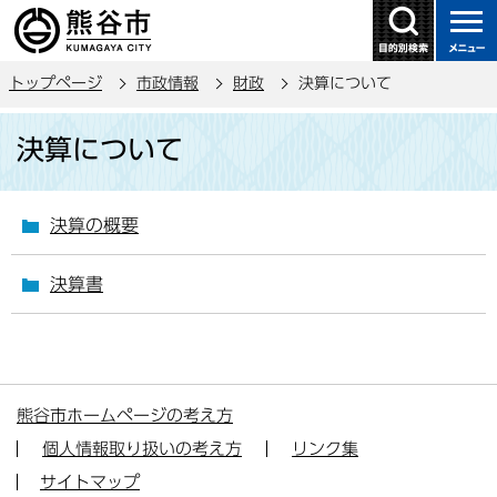
こ
の
ペ
トップページ
市政情報
財政
決算について
ー
ジ
本
決算について
の
文
先
こ
頭
こ
決算の概要
で
か
す
ら
決算書
熊谷市ホームページの考え方
個人情報取り扱いの考え方
リンク集
サイトマップ