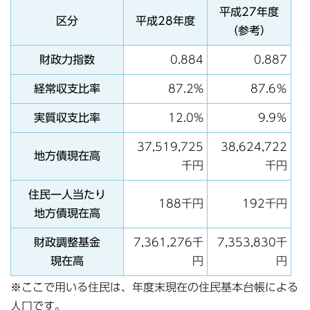
平成27年度
区分
平成28年度
（参考）
財政力指数
0.884
0.887
経常収支比率
87.2%
87.6％
実質収支比率
12.0%
9.9％
37,519,725
38,624,722
地方債現在高
千円
千円
住民一人当たり
188千円
192千円
地方債現在高
財政調整基金
7,361,276千
7,353,830千
現在高
円
円
※ここで用いる住民は、年度末現在の住民基本台帳による
人口です。