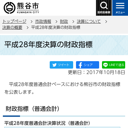
こ
の
ペ
トップページ
市政情報
財政
決算について
ー
決算の概要
平成28年度決算の財政指標
ジ
本
の
平成28年度決算の財政指標
文
先
こ
頭
こ
で
か
す
更新日：2017年10月18日
ら
平成28年度普通会計ベースにおける熊谷市の財政指標
を公表します。
財政指標（普通会計）
平成28年度普通会計決算状況（普通会計）