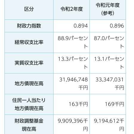
令和元年度
区分
令和2年度
（参考）
財政力指数
0.894
0.896
88.9パーセン
87.0パーセン
経常収支比率
ト
ト
13.3パーセン
13.1パーセン
実質収支比率
ト
ト
31,946,748
33,347,031
地方債現在高
千円
千円
住民一人当たり
163千円
169千円
地方債現在高
財政調整基金
9,909,396千
9,194,612千
現在高
円
円