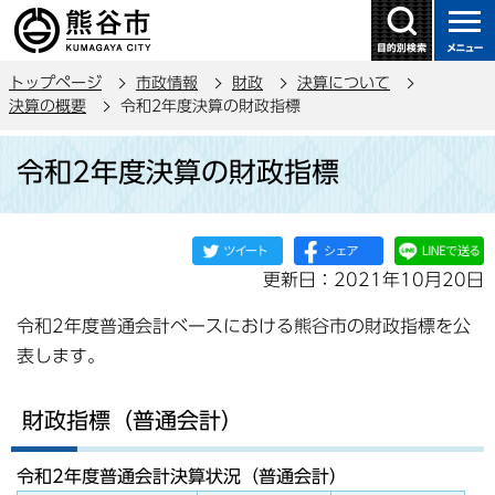
こ
の
ペ
トップページ
市政情報
財政
決算について
ー
決算の概要
令和2年度決算の財政指標
ジ
本
の
令和2年度決算の財政指標
文
先
こ
頭
こ
で
か
す
更新日：2021年10月20日
ら
令和2年度普通会計ベースにおける熊谷市の財政指標を公
表します。
財政指標（普通会計）
令和2年度普通会計決算状況（普通会計）