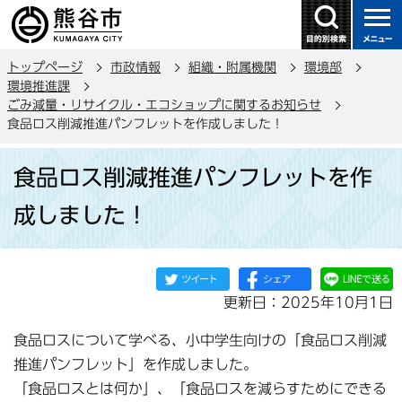
こ
の
ペ
トップページ
市政情報
組織・附属機関
環境部
ー
環境推進課
ジ
ごみ減量・リサイクル・エコショップに関するお知らせ
の
食品ロス削減推進パンフレットを作成しました！
先
本
頭
食品ロス削減推進パンフレットを作
文
で
こ
成しました！
す
こ
か
ら
更新日：2025年10月1日
食品ロスについて学べる、小中学生向けの「食品ロス削減
推進パンフレット」を作成しました。
「食品ロスとは何か」、「食品ロスを減らすためにできる