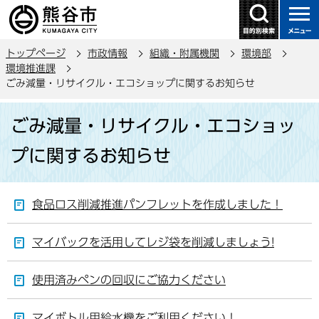
こ
の
ペ
トップページ
市政情報
組織・附属機関
環境部
ー
環境推進課
ジ
ごみ減量・リサイクル・エコショップに関するお知らせ
の
本
先
ごみ減量・リサイクル・エコショッ
文
頭
こ
で
プに関するお知らせ
こ
す
か
ら
食品ロス削減推進パンフレットを作成しました！
マイバックを活用してレジ袋を削減しましょう!
使用済みペンの回収にご協力ください
マイボトル用給水機をご利用ください！