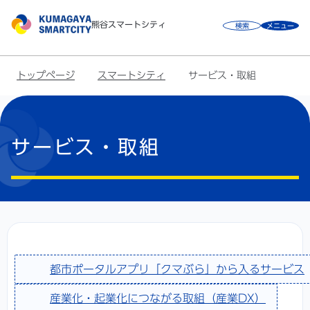
こ
熊谷スマートシティ
検索
メニュー
の
ペ
ー
トップページ
スマートシティ
サービス・取組
ジ
の
本
先
文
頭
こ
サービス・取組
で
こ
す
か
ら
都市ポータルアプリ「クマぶら」から入るサービス
産業化・起業化につながる取組（産業DX）