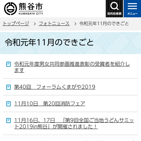
こ
の
ペ
トップページ
フォトニュース
令和元年11月のできごと
ー
ジ
本
令和元年11月のできごと
の
文
先
こ
頭
こ
令和元年度男女共同参画推進表彰の受賞者を紹介し
で
か
ます
す
ら
第40回 フォーラムくまがや2019
11月10日 第20回消防フェア
11月16日、17日 「第9回全国ご当地うどんサミッ
ト2019in熊谷」が開催されました！