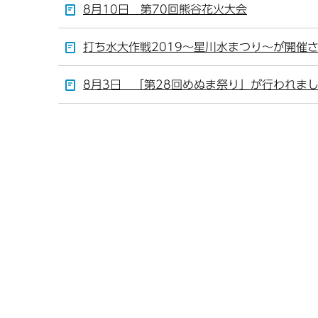
8月10日 第70回熊谷花火大会
打ち水大作戦2019～星川水まつり～が開催
8月3日 「第28回めぬま祭り」が行われま