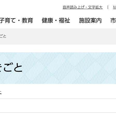
音声読み上げ・文字拡大
M
子育て・教育
健康・福祉
施設案内
ごと
きごと
た