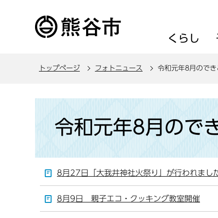
こ
の
ペ
くらし
ー
ジ
トップページ
フォトニュース
令和元年8月のでき
の
先
頭
本
で
文
令和元年8月ので
す
こ
こ
か
ら
8月27日「大我井神社火祭り」が行われまし
8月9日 親子エコ・クッキング教室開催