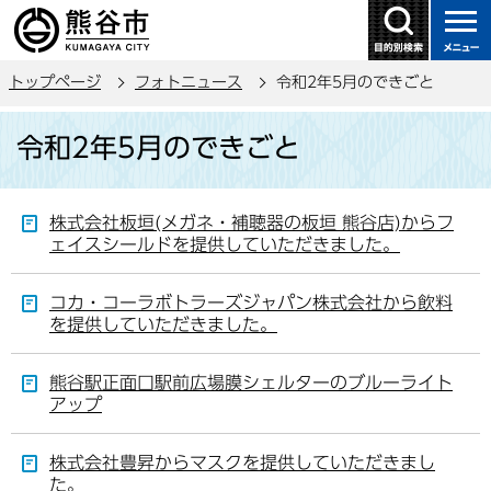
こ
の
ペ
トップページ
フォトニュース
令和2年5月のできごと
ー
ジ
本
令和2年5月のできごと
の
文
先
こ
頭
こ
株式会社板垣(メガネ・補聴器の板垣 熊谷店)からフ
で
か
ェイスシールドを提供していただきました。
す
ら
コカ・コーラボトラーズジャパン株式会社から飲料
を提供していただきました。
熊谷駅正面口駅前広場膜シェルターのブルーライト
アップ
株式会社豊昇からマスクを提供していただきまし
た。