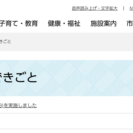
音声読み上げ・文字拡大
M
子育て・教育
健康・福祉
施設案内
できごと
できごと
泊)を実施しました