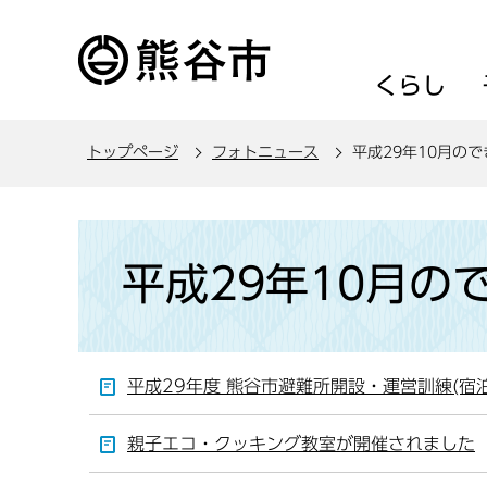
こ
の
ペ
くらし
ー
ジ
トップページ
フォトニュース
平成29年10月の
の
先
頭
本
で
文
平成29年10月の
す
こ
こ
か
ら
平成29年度 熊谷市避難所開設・運営訓練(宿
親子エコ・クッキング教室が開催されました