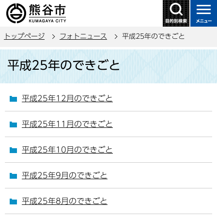
こ
の
ペ
トップページ
フォトニュース
平成25年のできごと
ー
ジ
本
平成25年のできごと
の
文
先
こ
頭
こ
平成25年12月のできごと
で
か
す
ら
平成25年11月のできごと
平成25年10月のできごと
平成25年9月のできごと
平成25年8月のできごと