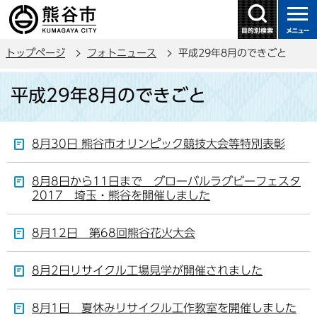
こ
の
ペ
トップページ
フォトニュース
平成29年8月のできごと
ー
ジ
本
平成29年8月のできごと
の
文
先
こ
頭
こ
8月30日 熊谷市オリンピック競技大会等特別表彰
で
か
す
ら
8月8日から11日まで グローバルラグビーフェスタ
2017 埼玉・熊谷を開催しました
8月12日 第68回熊谷花火大会
8月2日リサイクル工場見学が開催されました
8月1日 夏休みリサイクル工作教室を開催しました