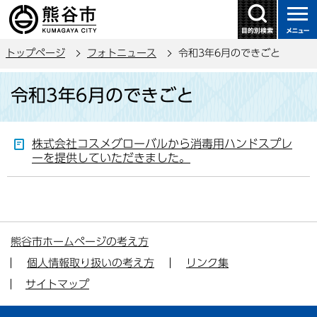
こ
の
ペ
トップページ
フォトニュース
令和3年6月のできごと
ー
ジ
本
令和3年6月のできごと
の
文
先
こ
頭
こ
株式会社コスメグローバルから消毒用ハンドスプレ
で
か
ーを提供していただきました。
す
ら
熊谷市ホームページの考え方
個人情報取り扱いの考え方
リンク集
サイトマップ