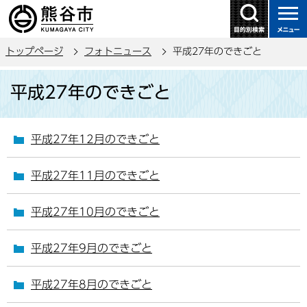
こ
の
ペ
トップページ
フォトニュース
平成27年のできごと
ー
ジ
本
平成27年のできごと
の
文
先
こ
頭
こ
平成27年12月のできごと
で
か
す
ら
平成27年11月のできごと
平成27年10月のできごと
平成27年9月のできごと
平成27年8月のできごと