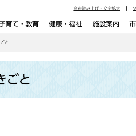
音声読み上げ・文字拡大
M
子育て・教育
健康・福祉
施設案内
きごと
きごと