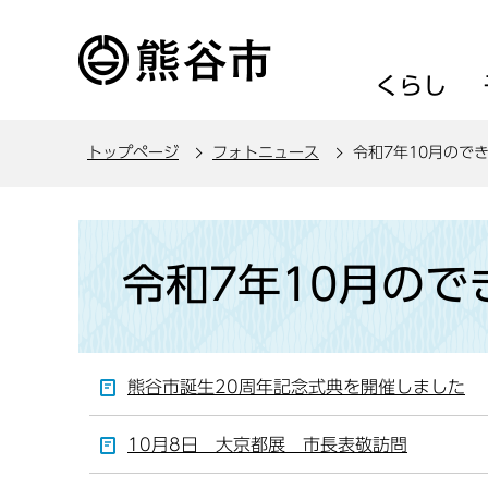
こ
の
ペ
くらし
ー
ジ
トップページ
フォトニュース
令和7年10月ので
の
先
頭
本
で
文
令和7年10月ので
す
こ
こ
か
ら
熊谷市誕生20周年記念式典を開催しました
10月8日 大京都展 市長表敬訪問