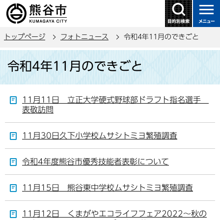
こ
の
ペ
トップページ
フォトニュース
令和4年11月のできごと
ー
ジ
本
令和4年11月のできごと
の
文
先
こ
頭
こ
11月11日 立正大学硬式野球部ドラフト指名選手
で
か
表敬訪問
す
ら
11月30日久下小学校ムサシトミヨ繁殖調査
令和4年度熊谷市優秀技能者表彰について
11月15日 熊谷東中学校ムサシトミヨ繁殖調査
11月12日 くまがやエコライフフェア2022～秋の