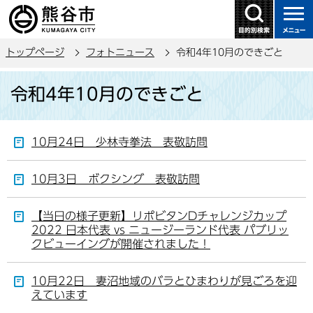
こ
の
ペ
トップページ
フォトニュース
令和4年10月のできごと
ー
ジ
本
令和4年10月のできごと
の
文
先
こ
頭
こ
10月24日 少林寺拳法 表敬訪問
で
か
す
ら
10月3日 ボクシング 表敬訪問
【当日の様子更新】リポビタンDチャレンジカップ
2022 日本代表 vs ニュージーランド代表 パブリッ
クビューイングが開催されました！
10月22日 妻沼地域のバラとひまわりが見ごろを迎
えています