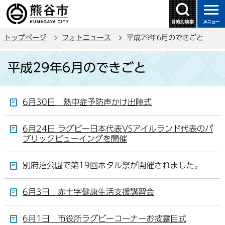
こ
の
ペ
トップページ
フォトニュース
平成29年6月のできごと
ー
ジ
本
平成29年6月のできごと
の
文
先
こ
頭
こ
6月30日 熱中症予防声かけ出陣式
で
か
す
ら
6月24日 ラグビー日本代表VSアイルランド代表のパ
ブリックビューイングを開催
別府沼公園で第19回ホタル祭が開催されました。
6月3日 赤十字健康生活支援講習会
6月1日 市役所ラグビーコーナーお披露目式