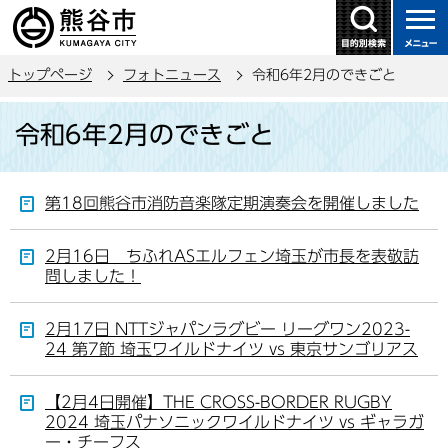
こ
の
ペ
トップページ
フォトニュース
令和6年2月のできごと
ー
ジ
本
令和6年2月のできごと
の
文
先
こ
頭
こ
第18回熊谷市消防音楽隊定期演奏会を開催しました
で
か
す
ら
2月16日 ちふれASエルフェン埼玉が市長を表敬訪
問しました！
2月17日 NTTジャパンラグビー リーグワン2023-
24 第7節 埼玉ワイルドナイツ vs 東京サンゴリアス
【2月4日開催】THE CROSS-BORDER RUGBY
2024 埼玉パナソニックワイルドナイツ vs ギャラガ
ー・チーフス