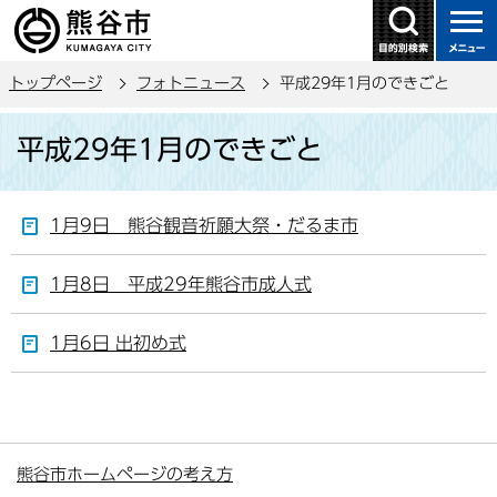
こ
の
ペ
トップページ
フォトニュース
平成29年1月のできごと
ー
ジ
本
平成29年1月のできごと
の
文
先
こ
頭
こ
1月9日 熊谷観音祈願大祭・だるま市
で
か
す
ら
1月8日 平成29年熊谷市成人式
1月6日 出初め式
熊谷市ホームページの考え方