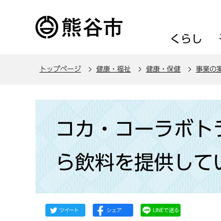
こ
の
ペ
くらし
ー
ジ
トップページ
健康・福祉
健康・保健
事業の
の
先
頭
本
で
文
コカ・コーラボト
す
こ
こ
ら飲料を提供して
か
ら