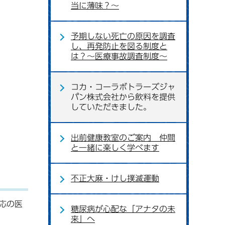
当に薄味？～
予期しない死亡の原因を調査
し、再発防止を図る制度と
は？～医療事故調査制度～
コカ・コーラボトラーズジャ
パン株式会社から飲料を提供
していただきました。
出前健康教室のご案内 仲間
と一緒に楽しく学べます
不正大麻・けし撲滅運動
応の医
糖尿病が心配な「アナタの未
来」へ