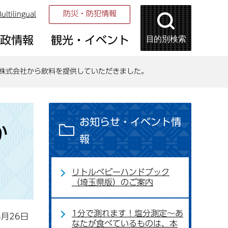
防災・防犯情報
ultilingual
目的別検索
市政情報
観光・イベント
株式会社から飲料を提供していただきました。
お知らせ・イベント情
か
報
リトルベビーハンドブック
（埼玉県版）のご案内
1分で測れます！塩分測定～あ
5月26日
なたが食べているものは、本