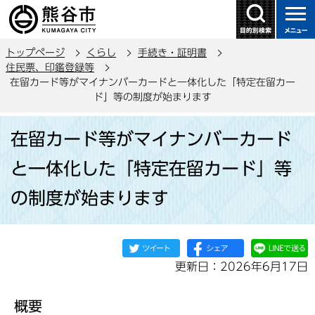
こ
の
ペ
トップページ
くらし
手続き・証明書
ー
住民票、印鑑登録等
ジ
在留カード等がマイナンバーカードと一体化した「特定在留カー
の
ド」等の制度が始まります
先
本
頭
在留カード等がマイナンバーカード
文
で
こ
と一体化した「特定在留カード」等
す
こ
の制度が始まります
か
ら
更新日：2026年6月17日
概要